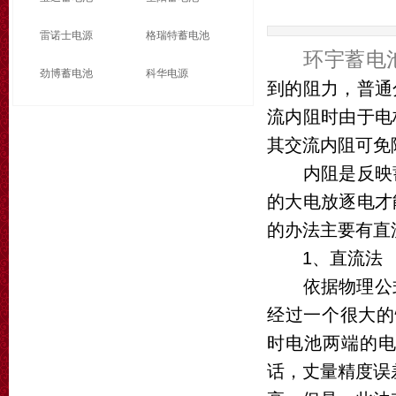
雷诺士电源
格瑞特蓄电池
环宇蓄电
劲博蓄电池
科华电源
到的阻力，普通
流内阻时由于电
其交流内阻可免
内阻是反映蓄
的大电放逐电才
的办法主要有直
1、直流法
依据物理公式R
经过一个很大的恒
时电池两端的
话，丈量精度误