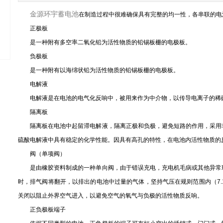
金源环宇蓄电池
在制造过程中很难确保具有完整的均一性，各串联的电
正极板
是一种附有多空率二氧化铅为活性物质的铅锡板栅的电极板。
负极板
是一种附有以海绵状铅为活性物质的铅锡板栅的电极板。
电解液
电解液是在电池的电气化反响中，被用来作为中介物，以传导电离子的稀
隔离板
隔离板在电池中起留滞电解液，隔离正极和负极，避免短路的作用，采用
硫酸电解液中具有稳定的化学性能。因具有高孔的特性，在电池内活性物质的
阀（单项阀）
是由橡胶资料制成的一种单向阀，由于错误充电，充电机毛病或其他异常
时，排气阀将翻开，以排出的电池中过量的气体，坚持气压在规则范围内（7.1 to
关闭以阻止外界空气进入，以避免空气的氧气与负极的活性物质反响。
正负极板端子