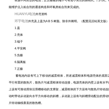
依据不同类型的电池，正负极板的端子可有短小突出的插销式、门闩式、
能维护点入粘合剂的通道构造和环氧类粘合剂来完成的。
HUANYU电池
外壳资料
环宇电池
外壳及上
盖为A B S 树脂。除非外阐明。（配图见旧站英文版）
1.盖
2.壳体
3.端子
4.平安阀
5.负极
6.隔离板
7.正极
蓄电池内设有可上下移动的减震框体，所述减震框体和电源壳体的底部之
平行布置的散热片，散热片与减震框体转动连接，电源壳体的内壁上设有水平
上设有可推动滑块沿滑槽移动的支撑架，减震框体的下方设有与散热片转动连
动时带动从动架向水平方向移动的斜槽，从动架上设有与斜槽滑动配合的滑动
片转动轴线垂直的散热槽。